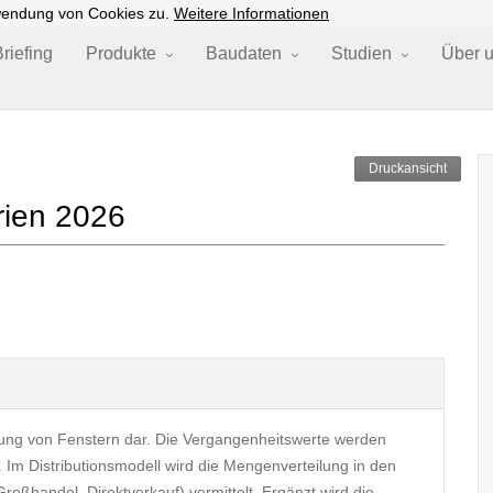
wendung von Cookies zu.
Weitere Informationen
riefing
Produkte
Baudaten
Studien
Über 
Druckansicht
rien 2026
klung von Fenstern dar. Die Vergangenheitswerte werden
 Im Distributionsmodell wird die Mengenverteilung in den
oßhandel, Direktverkauf) vermittelt. Ergänzt wird die