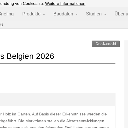
wendung von Cookies zu.
Weitere Informationen
riefing
Produkte
Baudaten
Studien
Über 
26
Druckansicht
s Belgien 2026
r Holz im Garten. Auf Basis dieser Erkenntnisse werden die
chgeführt. Die Marktdaten stellen die Absatzentwicklungen
ecks setzen sich aus den folgenden fünf Unterwarengruppen