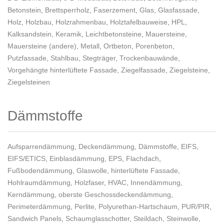
Betonstein
,
Brettsperrholz
,
Faserzement
,
Glas
,
Glasfassade
,
Holz
,
Holzbau
,
Holzrahmenbau
,
Holztafelbauweise
,
HPL
,
Kalksandstein
,
Keramik
,
Leichtbetonsteine
,
Mauersteine
,
Mauersteine (andere)
,
Metall
,
Ortbeton
,
Porenbeton
,
Putzfassade
,
Stahlbau
,
Stegträger
,
Trockenbauwände
,
Vorgehängte hinterlüftete Fassade
,
Ziegelfassade
,
Ziegelsteine
,
Ziegelsteinen
Dämmstoffe
Aufsparrendämmung
,
Deckendämmung
,
Dämmstoffe
,
EIFS
,
EIFS/ETICS
,
Einblasdämmung
,
EPS
,
Flachdach
,
Fußbodendämmung
,
Glaswolle
,
hinterlüftete Fassade
,
Hohlraumdämmung
,
Holzfaser
,
HVAC
,
Innendämmung
,
Kerndämmung
,
oberste Geschossdeckendämmung
,
Perimeterdämmung
,
Perlite
,
Polyurethan-Hartschaum
,
PUR/PIR
,
Sandwich Panels
,
Schaumglasschotter
,
Steildach
,
Steinwolle
,