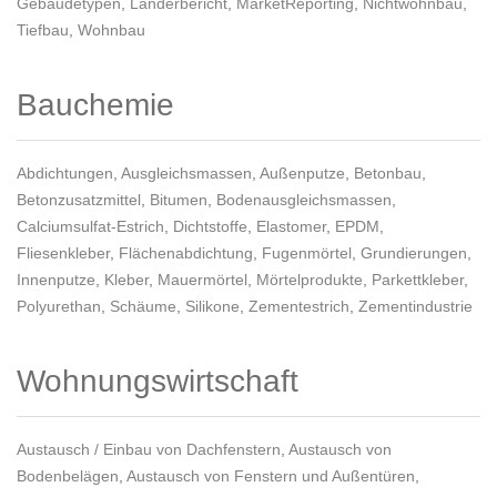
Gebäudetypen
,
Länderbericht
,
MarketReporting
,
Nichtwohnbau
,
Tiefbau
,
Wohnbau
Bauchemie
Abdichtungen
,
Ausgleichsmassen
,
Außenputze
,
Betonbau
,
Betonzusatzmittel
,
Bitumen
,
Bodenausgleichsmassen
,
Calciumsulfat-Estrich
,
Dichtstoffe
,
Elastomer
,
EPDM
,
Fliesenkleber
,
Flächenabdichtung
,
Fugenmörtel
,
Grundierungen
,
Innenputze
,
Kleber
,
Mauermörtel
,
Mörtelprodukte
,
Parkettkleber
,
Polyurethan
,
Schäume
,
Silikone
,
Zementestrich
,
Zementindustrie
Wohnungswirtschaft
Austausch / Einbau von Dachfenstern
,
Austausch von
Bodenbelägen
,
Austausch von Fenstern und Außentüren
,