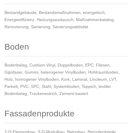
Bestandgebäude
,
Bestandsmaßnahmen
,
energetisch
,
Energieeffizienz
,
Heizungsaustausch
,
Maßnahmenkatalog
,
Renovierung
,
Sanierung
,
Sanierungsaktivität
Boden
Bodenbelag
,
Cushion-Vinyl
,
Doppelboden
,
EPC
,
Fliesen
,
Gipsfaser
,
Gummi
,
heterogener Vinylboden
,
Hohlraumboden
,
Holz
,
homogener Vinylboden
,
Kork
,
Laminat
,
Linoleum
,
LVT
,
Parkett
,
PVC
,
SPC
,
Stahl
,
Systemboden
,
Teppich
,
textiler
Bodenbelag
,
Trockenestrich
,
Zement-basiert
Fassadenprodukte
2-D-Elementbau
,
3-D-Modulbau
,
Betonbau
,
Betonfertigteile
,