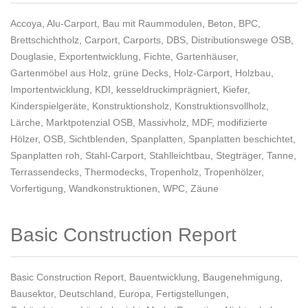
Accoya
,
Alu-Carport
,
Bau mit Raummodulen
,
Beton
,
BPC
,
Brettschichtholz
,
Carport
,
Carports
,
DBS
,
Distributionswege OSB
,
Douglasie
,
Exportentwicklung
,
Fichte
,
Gartenhäuser
,
Gartenmöbel aus Holz
,
grüne Decks
,
Holz-Carport
,
Holzbau
,
Importentwicklung
,
KDI
,
kesseldruckimprägniert
,
Kiefer
,
Kinderspielgeräte
,
Konstruktionsholz
,
Konstruktionsvollholz
,
Lärche
,
Marktpotenzial OSB
,
Massivholz
,
MDF
,
modifizierte
Hölzer
,
OSB
,
Sichtblenden
,
Spanplatten
,
Spanplatten beschichtet
,
Spanplatten roh
,
Stahl-Carport
,
Stahlleichtbau
,
Stegträger
,
Tanne
,
Terrassendecks
,
Thermodecks
,
Tropenholz
,
Tropenhölzer
,
Vorfertigung
,
Wandkonstruktionen
,
WPC
,
Zäune
Basic Construction Report
Basic Construction Report
,
Bauentwicklung
,
Baugenehmigung
,
Bausektor
,
Deutschland
,
Europa
,
Fertigstellungen
,