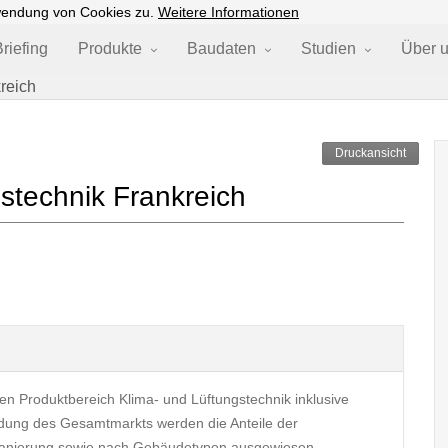
wendung von Cookies zu.
Weitere Informationen
riefing
Produkte
Baudaten
Studien
Über 
reich
Druckansicht
stechnik Frankreich
den Produktbereich Klima- und Lüftungstechnik inklusive
dung des Gesamtmarkts werden die Anteile der
Sanierung sowie nach Gebäudetypen ausgewiesen.